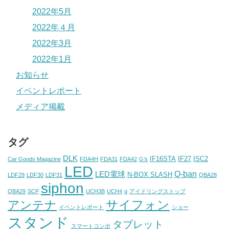
2022年5月
2022年４月
2022年3月
2022年1月
お知らせ
イベントレポート
メディア掲載
タグ
DLK
IF16STA
IF27
ISC2
Car Goods Magazine
FDA4H
FDA31
FDA42
G’s
LED
Q-ban
LED電球
N-BOX SLASH
LDF29
LDF30
LDF31
QBA28
siphon
QBA29
SCP
UCH3B
UCH4
α
アイドリングストップ
アンテナ
サイフォン
イベントレポート
ショー
スタンド
タブレット
スマートコンポ