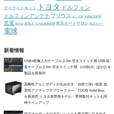
トヨタ
ドルフィン
デイライトキット
ドルフィンアンテナ
プリウス
ホンダ用
中部経済新聞
充電
東京オートサロン
影美人
展示会
日刊自動車新聞
純正カラー
電球
新着情報
USB+映像⼊⼒ケーブル 2.0m 空きスイッチ⽤ USB 延
⻑ケーブル 2.0m 空きスイッチ⽤ ［USB19］ほか計 6
製品を新発売
高剛性アルミボディが生み出す、自然で深い低音 低
歪性アクティブサブウーファー「TOON Solid Box」
を新発売 トヨタ車専用モデル・専用取付キットも同
時ラインアップ
純正オーディオのポテンシャルを最大限に引き出す