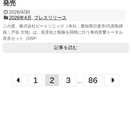
発売
2026/4/30
2026年4月
,
プレスリリース
この度、株式会社ビートソニック（本社：愛知県日進市/代表取締
役：⼾⾕ 大地）は、良音化と制振を同時に行う車内音響トータル
良音セット［DSP-
記事を読む
1
2
3
86
…