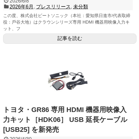
2026/6/8
2026年6月
,
プレスリリース
,
未分類
この度、株式会社ビートソニック（本社：愛知県⽇進市/代表取締
役：⼾⾕⼤地）はクラウンシリーズ専⽤ HDMI 機器⽤映像⼊⼒キ
ット、フ
記事を読む
トヨタ・GR86 専⽤ HDMI 機器⽤映像⼊
⼒キット［HDK06］ USB 延⻑ケーブル
[USB25] を新発売