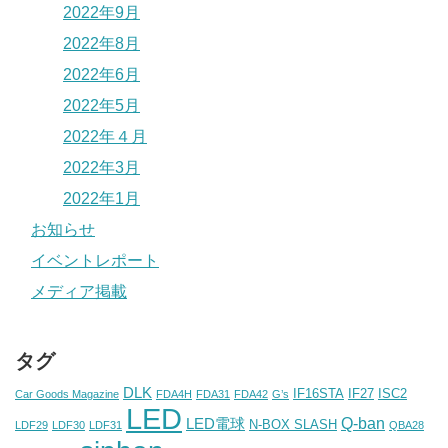
2022年9月
2022年8月
2022年6月
2022年5月
2022年４月
2022年3月
2022年1月
お知らせ
イベントレポート
メディア掲載
タグ
DLK
IF16STA
IF27
ISC2
Car Goods Magazine
FDA4H
FDA31
FDA42
G’s
LED
Q-ban
LED電球
N-BOX SLASH
LDF29
LDF30
LDF31
QBA28