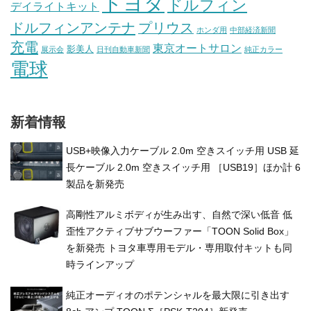
トヨタ
ドルフィン
デイライトキット
ドルフィンアンテナ
プリウス
ホンダ用
中部経済新聞
充電
東京オートサロン
影美人
展示会
日刊自動車新聞
純正カラー
電球
新着情報
USB+映像⼊⼒ケーブル 2.0m 空きスイッチ⽤ USB 延
⻑ケーブル 2.0m 空きスイッチ⽤ ［USB19］ほか計 6
製品を新発売
高剛性アルミボディが生み出す、自然で深い低音 低
歪性アクティブサブウーファー「TOON Solid Box」
を新発売 トヨタ車専用モデル・専用取付キットも同
時ラインアップ
純正オーディオのポテンシャルを最大限に引き出す