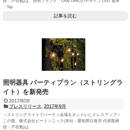
役：戸谷勉)は、照明ブランド「Only One｣のデザイン LED 電球
「Sip
記事を読む
照明器具 パーティプラン（ストリングラ
イト）を新発売
2017/9/28
プレスリリース
,
2017年9月
～ストリングライトでパーティ会場をオシャレにドレスアップ～
この度、株式会社ビートソニック(本社：愛知県日進市 代表取締
役：戸谷勉)は