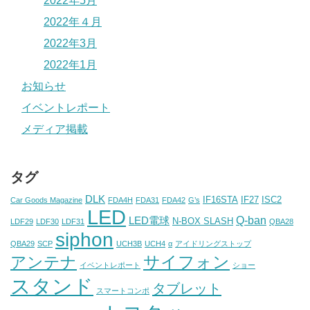
2022年5月
2022年４月
2022年3月
2022年1月
お知らせ
イベントレポート
メディア掲載
タグ
DLK
IF16STA
IF27
ISC2
Car Goods Magazine
FDA4H
FDA31
FDA42
G’s
LED
Q-ban
LED電球
N-BOX SLASH
LDF29
LDF30
LDF31
QBA28
siphon
QBA29
SCP
UCH3B
UCH4
α
アイドリングストップ
アンテナ
サイフォン
イベントレポート
ショー
スタンド
タブレット
スマートコンポ